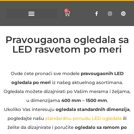
0
Pravougaona ogledala sa
LED rasvetom po meri
Ovde ćete pronaći sve modele
pravougaonih LED
ogledala po meri
iz našeg aktuelnog asortimana.
Ogledala možete dizajnirati po Vašim merama i željama,
u dimenzijama
400 mm – 1500 mm
.
Ukoliko Vas interesuju
ogledala standardnih dimenzija
,
pogledajte našu
standardnu ponudu LED ogledala
ili
želite da dizajnirate i poručite
ogledalo sa ramom po