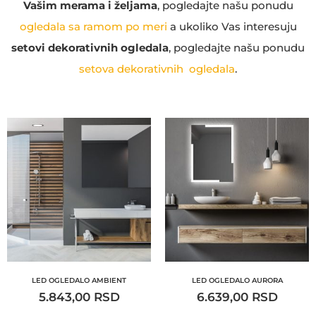
Vašim merama i željama
, pogledajte našu ponudu
ogledala sa ramom po meri
a ukoliko Vas interesuju
setovi dekorativnih ogledala
, pogledajte našu ponudu
setova dekorativnih ogledala
.
LED OGLEDALO AMBIENT
LED OGLEDALO AURORA
5.843,00
RSD
6.639,00
RSD