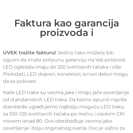
Faktura kao garancija
proizvoda i
UVEK tražite fakturu!
Jedino tako možete biti
sigurni da imate potpunu garanciju na Vaš proizvod.
LED ogledala imaju do 250 svetlosnih tačaka i više.
Prekidači, LED drajveri, konektori, svi ovi delovi mogu
da se pokvare.
Naše LED trake su veoma jake i imaju jače osvetljenje
od standarndnih LED traka. Da bismo ispunili najviše
standarde ugrađujemo najbolju moguću LED traku
sa 100-120 svetlosnih tačaka po metru i visokim CRI
nivoom iznad 80. Ovo obezbeđuje veoma jako
osvetljenje i boju originalnog svetla. Ovo je važno za