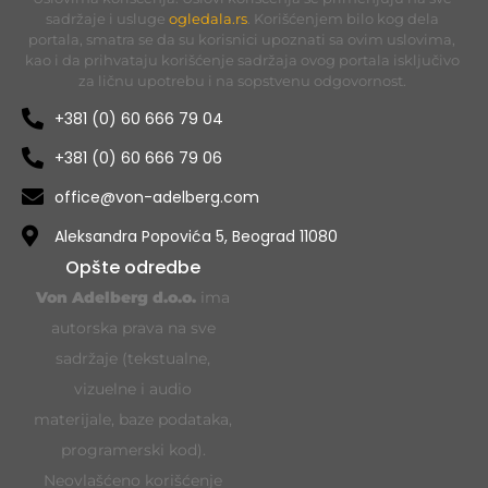
sadržaje i usluge
ogledala.rs
. Korišćenjem bilo kog dela
portala, smatra se da su korisnici upoznati sa ovim uslovima,
kao i da prihvataju korišćenje sadržaja ovog portala isključivo
za ličnu upotrebu i na sopstvenu odgovornost.
+381 (0) 60 666 79 04
+381 (0) 60 666 79 06
office@von-adelberg.com
Aleksandra Popovića 5, Beograd 11080
Opšte odredbe
Von Adelberg d.o.o.
ima
autorska prava na sve
sadržaje (tekstualne,
vizuelne i audio
materijale, baze podataka,
programerski kod).
Neovlašćeno korišćenje