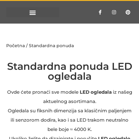
Početna
/ Standardna ponuda
Standardna ponuda LED
ogledala
Ovde ćete pronaći sve modele
LED ogledala
iz našeg
aktuelnog asortimana.
Ogledala su fiksnih dimenzija sa klasičnim paljenjem
ili senzorom dodira, kao i sa LED trakom neutralno
bele boje ≈ 4000 K.
Ukoliko želite da dizajnirate i poručite
LED ogledalo