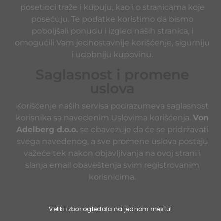
posetioci traže i kupuju, kao i o stranicama koje
posećuju. Te podatke koristimo da bismo
poboljšali ponudu i izgled naših stranica, i
omogućili Vam jednostavnije korišćenje, sigurniju
i udobniju kupovinu.
Saglasnost i promene
uslova
Korišćenje naših servisa podrazumeva saglasnost
korisnika sa navedenim Uslovima korišćenja.
Von
Adelberg d.o.o.
se obavezuje da će se pridržavati
svega navedenog, a sve promene uslova postaju
važeće tek nakon objavljivanja na ovoj strani i
slanja email obaveštenja svim registrovanim
korisnicima.
Veliki izbor ogledala na jednom mestu!