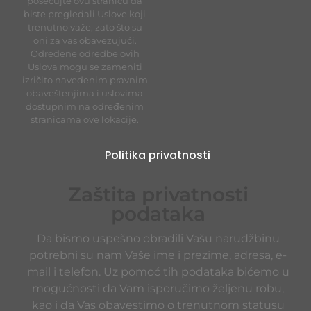
posećujte ovu stranicu da
biste pregledali Uslove koji
trenutno važe, zato što su
oni za vas obavezujući.
Određene odredbe ovih
Uslova mogu se zameniti
izričito navedenim pravnim
obaveštenjima i uslovima
dostupnim na određenim
stranicama ove lokacije.
Politika privatnosti
Zaštita privatnosti
podataka
Da bismo uspešno obradili Vašu narudžbinu
potrebni su nam Vaše ime i prezime, adresa, e-
mail i telefon. Uz pomoć tih podataka bićemo u
mogućnosti da Vam isporučimo željenu robu,
kao i da Vas obavestimo o trenutnom statusu