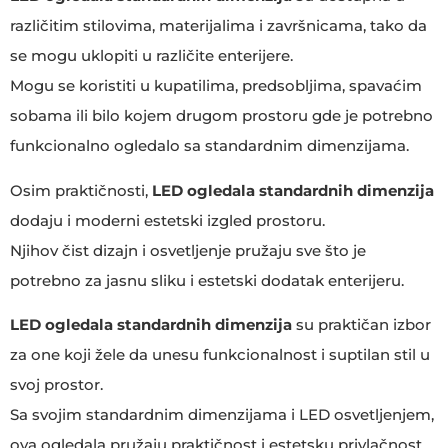
različitim stilovima, materijalima i završnicama, tako da
se mogu uklopiti u različite enterijere.
Mogu se koristiti u kupatilima, predsobljima, spavaćim
sobama ili bilo kojem drugom prostoru gde je potrebno
funkcionalno ogledalo sa standardnim dimenzijama.
Osim praktičnosti,
LED ogledala standardnih dimenzija
dodaju i moderni estetski izgled prostoru.
Njihov čist dizajn i osvetljenje pružaju sve što je
potrebno za jasnu sliku i estetski dodatak enterijeru.
LED ogledala standardnih dimenzija
su praktičan izbor
za one koji žele da unesu funkcionalnost i suptilan stil u
svoj prostor.
Sa svojim standardnim dimenzijama i LED osvetljenjem,
ova ogledala pružaju praktičnost i estetsku privlačnost