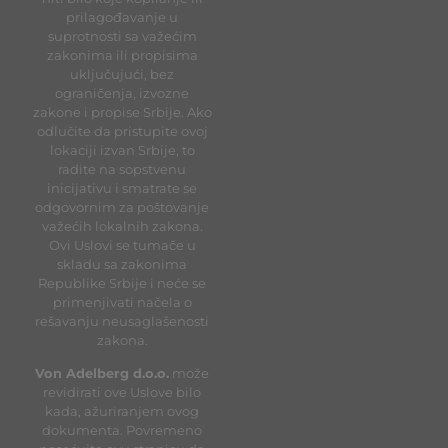
prilagođavanje u
suprotnosti sa važećim
zakonima ili propisima
uključujući, bez
ograničenja, izvozne
zakone i propise Srbije. Ako
odlučite da pristupite ovoj
lokaciji izvan Srbije, to
radite na sopstvenu
inicijativu i smatrate se
odgovornim za poštovanje
važećih lokalnih zakona.
Ovi Uslovi se tumače u
skladu sa zakonima
Republike Srbije i neće se
primenjivati načela o
rešavanju neusaglašenosti
zakona.
Von Adelberg d.o.o.
može
revidirati ove Uslove bilo
kada, ažuriranjem ovog
dokumenta. Povremeno