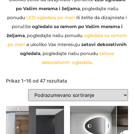
po Vašim merama i željama
, pogledajte našu
ponudu
LED ogledala po meri
ili želite da dizajnirate i
poručite
ogledalo sa ramom po Vašim merama i
željama
, pogledajte našu ponudu
ogledala sa ramom
po meri
a ukoliko Vas interesuju
setovi dekorativnih
ogledala
, pogledajte našu ponudu
setova
dekorativnih ogledala
.
Prikaz 1–16 od 47 rezultata