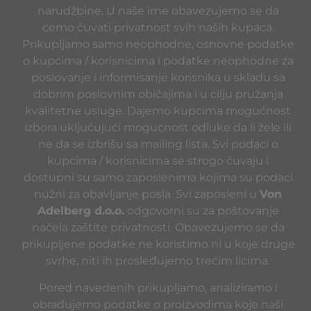
narudžbine. U naše ime obavezujemo se da
ćemo čuvati privatnost svih naših kupaca.
Prikupljamo samo neophodne, osnovne podatke
o kupcima / korisnicima i podatke neophodne za
poslovanje i informisanje korisnika u skladu sa
dobrim poslovnim običajima i u cilju pružanja
kvalitetne usluge. Dajemo kupcima mogućnost
izbora uključujući mogucnost odluke da li žele ili
ne da se izbrišu sa mailing lista. Svi podaci o
kupcima / korisnicima se strogo čuvaju i
dostupni su samo zaposlenima kojima su podaci
nužni za obavljanje posla. Svi zaposleni u
Von
Adelberg d.o.o.
odgovorni su za poštovanje
načela zaštite privatnosti. Obavezujemo se da
prikupljene podatke ne koristimo ni u koje druge
svrhe, niti ih prosleđujemo trećim licima.
Pored navedenih prikupljamo, analiziramo i
obrađujemo podatke o proizvodima koje naši