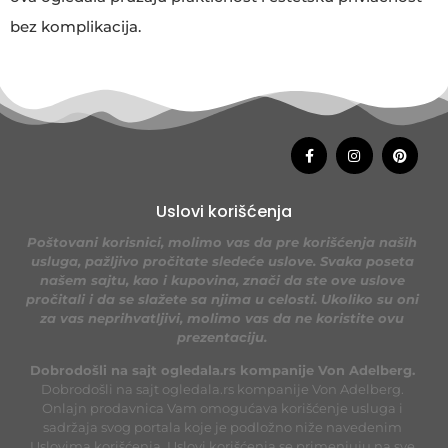
bez komplikacija.
Uslovi korišćenja
Poštovani korisnici, molimo vas da pre korišćenja naših
usluga, pažljivo pročitate sledeće uslove. Svaka poseta
našem sajtu, kao i kupovina, znači da ste ove uslove
pročitali i da se slažete sa njima u celosti. Ukoliko su oni
za vas neprihvatljivi, molimo vas da ne koristite ovu
prezentaciju.
Dobrodošli na sajt ogledala.rs kompanije Von Adelberg.
Dobrodošli na sajt ogledala.rs kompanije Von Adelberg.
Onlajn prodavnica Vam omogućava korišćenje usluga i
sadržaja svog portala koje je podložno niže navedenim
Uslovima korišćenja. Uslovi korišćenja se primenjuju na sve