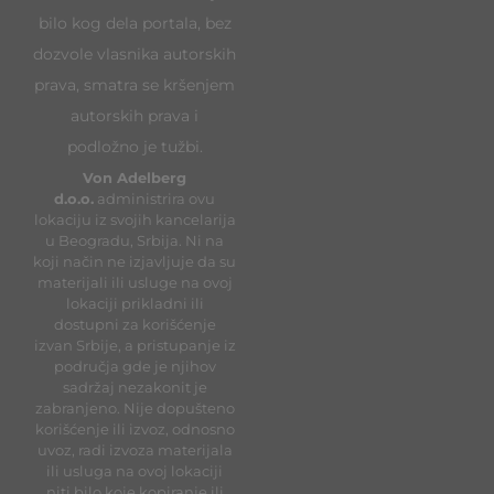
bilo kog dela portala, bez
dozvole vlasnika autorskih
prava, smatra se kršenjem
autorskih prava i
podložno je tužbi.
Von Adelberg
d.o.o.
administrira ovu
lokaciju iz svojih kancelarija
u Beogradu, Srbija. Ni na
koji način ne izjavljuje da su
materijali ili usluge na ovoj
lokaciji prikladni ili
dostupni za korišćenje
izvan Srbije, a pristupanje iz
područja gde je njihov
sadržaj nezakonit je
zabranjeno. Nije dopušteno
korišćenje ili izvoz, odnosno
uvoz, radi izvoza materijala
ili usluga na ovoj lokaciji
niti bilo koje kopiranje ili