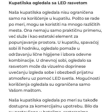
Kupatilska ogledala sa LED rasvetom
Naša kupatilska ogledala nisu ograničena
samo na korišćenje u kupatilu. Pošto se rade
po meri, mogu se koristiti na mnogo različitih
mesta. Ona nemaju samo praktičnu primenu,
već služe i kao estetski element za
popunjavanje prostora. U kupatilu, spavaćoj
sobi ili hodniku, ogledalo pomaže u
održavanju lične higijene i izbora odevne
kombinacije. U dnevnoj sobi, ogledalo sa
rasvetom može da vizuelno doprinese
uvećanju izgleda sobe i obezbedi prijatnu
atmosferu uz pomoć LED svetla. Mogućnosti
korišćenja ogledala su ograničena samo
Vašom maštom.
Naša kupatilska ogledala po meri su takođe
dostupna za komercijalnu upotrebu. Bilo da