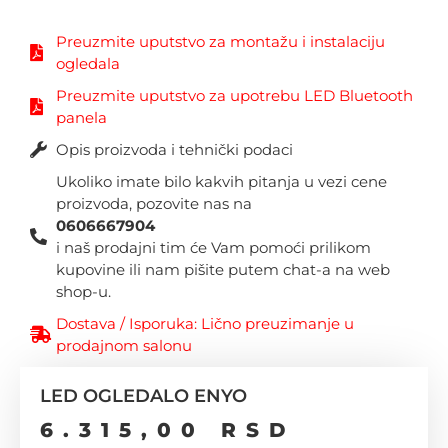
Preuzmite uputstvo za montažu i instalaciju
ogledala
Preuzmite uputstvo za upotrebu LED Bluetooth
panela
Opis proizvoda i tehnički podaci
Ukoliko imate bilo kakvih pitanja u vezi cene
proizvoda, pozovite nas na
0606667904
i naš prodajni tim će Vam pomoći prilikom
kupovine ili nam pišite putem chat-a na web
shop-u.
Dostava / Isporuka: Lično preuzimanje u
prodajnom salonu
LED OGLEDALO ENYO
6.315,00
RSD