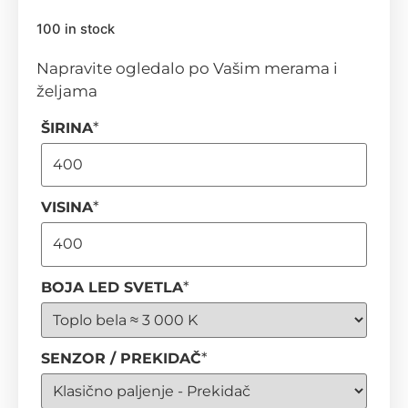
100 in stock
Napravite ogledalo po Vašim merama i
željama
*
ŠIRINA
*
VISINA
*
BOJA LED SVETLA
*
SENZOR / PREKIDAČ