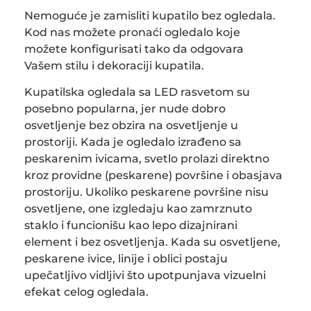
Nemoguće je zamisliti kupatilo bez ogledala.
Kod nas možete pronaći ogledalo koje
možete konfigurisati tako da odgovara
Vašem stilu i dekoraciji kupatila.
Kupatilska ogledala sa LED rasvetom su
posebno popularna, jer nude dobro
osvetljenje bez obzira na osvetljenje u
prostoriji. Kada je ogledalo izrađeno sa
peskarenim ivicama, svetlo prolazi direktno
kroz providne (peskarene) površine i obasjava
prostoriju. Ukoliko peskarene površine nisu
osvetljene, one izgledaju kao zamrznuto
staklo i funcionišu kao lepo dizajnirani
element i bez osvetljenja. Kada su osvetljene,
peskarene ivice, linije i oblici postaju
upečatljivo vidljivi što upotpunjava vizuelni
efekat celog ogledala.