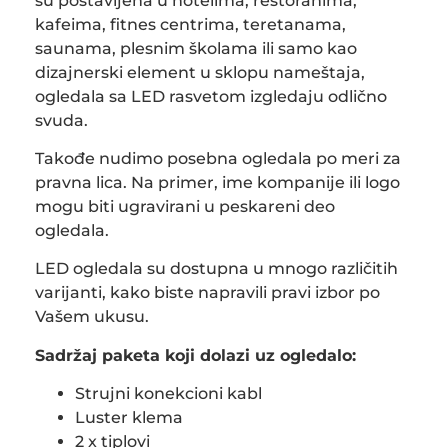
su postavljena u hotelima, restoranima,
kafeima, fitnes centrima, teretanama,
saunama, plesnim školama ili samo kao
dizajnerski element u sklopu nameštaja,
ogledala sa LED rasvetom izgledaju odlično
svuda.
Takođe nudimo posebna ogledala po meri za
pravna lica. Na primer, ime kompanije ili logo
mogu biti ugravirani u peskareni deo
ogledala.
LED ogledala su dostupna u mnogo različitih
varijanti, kako biste napravili pravi izbor po
Vašem ukusu.
Sadržaj paketa koji dolazi uz ogledalo:
Strujni konekcioni kabl
Luster klema
2 x tiplovi