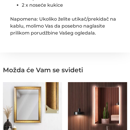
2 x noseće kukice
Napomena: Ukoliko želite utikač/prekidač na
kablu, molimo Vas da posebno naglasite
prilikom porudžbine Vašeg ogledala.
Možda će Vam se svideti