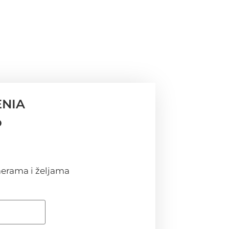
ENIA
D
erama i željama