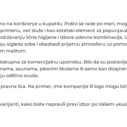
o na korišćenje u kupatilu. Pošto se rade po meri, mog
primenu, već služe i kao estetski element za popunjava
održavanju lične higijene i izbora odevne kombinacije. 
u izgleda sobe i obezbedi prijatnu atmosferu uz pomo
šom maštom.
ostupna za komercijalnu upotrebu. Bilo da su postavlj
tanama, saunama, plesnim školama ili samo kao dizajner
ju odlično svuda.
avna lica. Na primer, ime kompanije ili logo mogu biti
arijanti, kako biste napravili pravi izbor po Vašem ukus