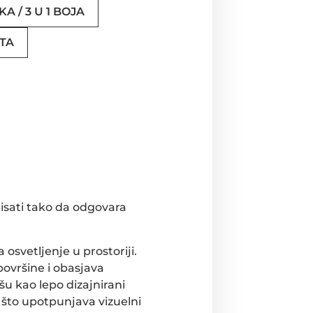
A / 3 U 1 BOJA
TA
isati tako da odgovara
osvetljenje u prostoriji.
površine i obasjava
šu kao lepo dizajnirani
vi što upotpunjava vizuelni