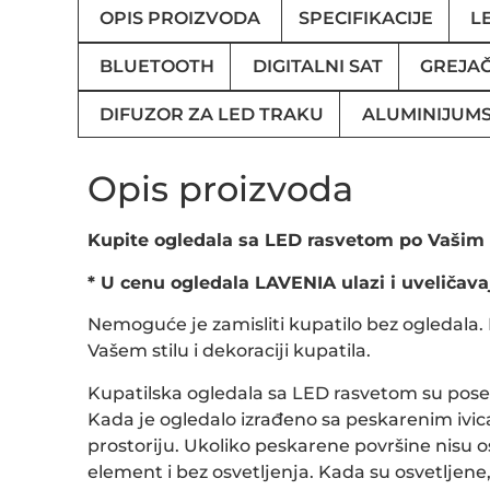
OPIS PROIZVODA
SPECIFIKACIJE
L
BLUETOOTH
DIGITALNI SAT
GREJAČ
DIFUZOR ZA LED TRAKU
ALUMINIJUMS
Opis proizvoda
Kupite ogledala sa LED rasvetom po Vašim
* U cenu ogledala LAVENIA ulazi i uveličava
Nemoguće je zamisliti kupatilo bez ogledala
Vašem stilu i dekoraciji kupatila.
Kupatilska ogledala sa LED rasvetom su posebn
Kada je ogledalo izrađeno sa peskarenim ivic
prostoriju. Ukoliko peskarene površine nisu o
element i bez osvetljenja. Kada su osvetljene, p