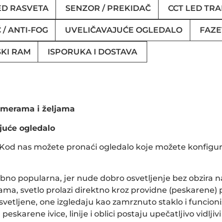
ED RASVETA
SENZOR / PREKIDAČ
CCT LED TRAK
 / ANTI-FOG
UVELIČAVAJUĆE OGLEDALO
FAZE
KI RAM
ISPORUKA I DOSTAVA
 merama i željama
juće ogledalo
. Kod nas možete pronaći ogledalo koje možete konfigur
o popularna, jer nude dobro osvetljenje bez obzira na 
ama, svetlo prolazi direktno kroz providne (peskarene) 
svetljene, one izgledaju kao zamrznuto staklo i funcioni
eskarene ivice, linije i oblici postaju upečatljivo vidlji