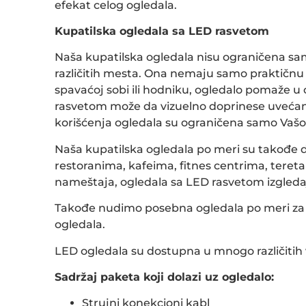
efekat celog ogledala.
Kupatilska ogledala sa LED rasvetom
Naša kupatilska ogledala nisu ograničena sam
različitih mesta. Ona nemaju samo praktičnu 
spavaćoj sobi ili hodniku, ogledalo pomaže u 
rasvetom može da vizuelno doprinese uvećanj
korišćenja ogledala su ograničena samo Va
Naša kupatilska ogledala po meri su takođe d
restoranima, kafeima, fitnes centrima, tere
nameštaja, ogledala sa LED rasvetom izgleda
Takođe nudimo posebna ogledala po meri za pr
ogledala.
LED ogledala su dostupna u mnogo različitih v
Sadržaj paketa koji dolazi uz ogledalo:
Strujni konekcioni kabl