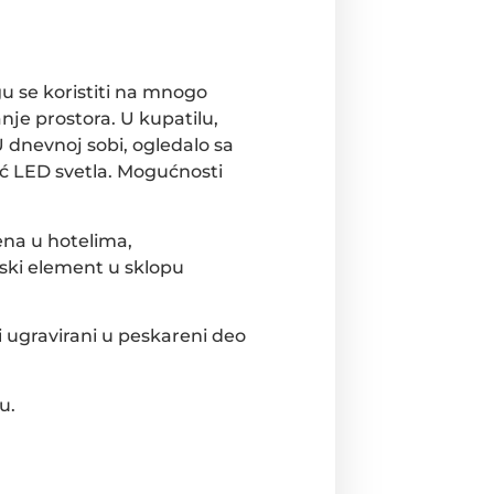
u se koristiti na mnogo
nje prostora. U kupatilu,
U dnevnoj sobi, ogledalo sa
ć LED svetla. Mogućnosti
ena u hotelima,
ski element u sklopu
 ugravirani u peskareni deo
u.