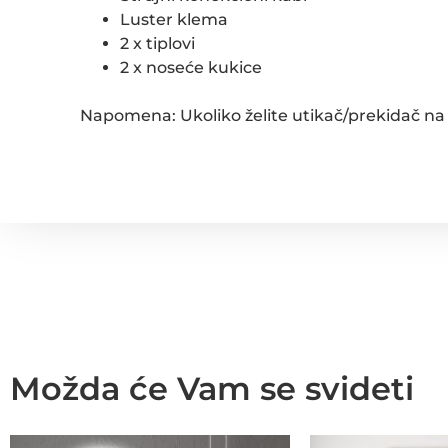
Luster klema
2 x tiplovi
2 x noseće kukice
Napomena: Ukoliko želite utikač/prekidač na
Možda će Vam se svideti