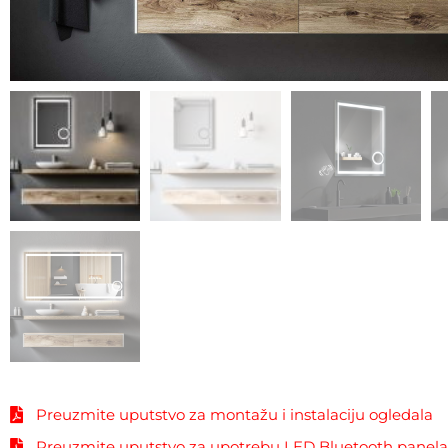
Preuzmite uputstvo za montažu i instalaciju ogledala
Preuzmite uputstvo za upotrebu LED Bluetooth panel