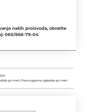
anja naših proizvoda, obratite
oj: 060/666-79-04
7571
edala po meri
,
Pravougaona ogledala po meri