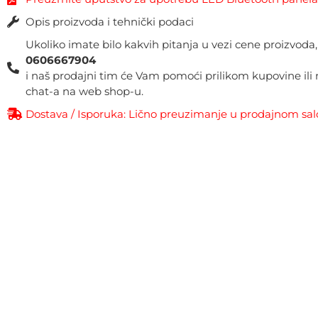
Opis proizvoda i tehnički podaci
Ukoliko imate bilo kakvih pitanja u vezi cene proizvoda
0606667904
i naš prodajni tim će Vam pomoći prilikom kupovine il
chat-a na web shop-u.
Dostava / Isporuka: Lično preuzimanje u prodajnom sa