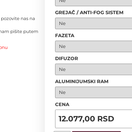
GREJAČ / ANTI-FOG SISTEM
, pozovite nas na
i nam pišite putem
FAZETA
lonu
DIFUZOR
ALUMINIJUMSKI RAM
CENA