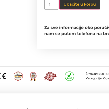
Ubacite u korpu
Za sve informacije oko poručiv
nam se putem telefona na br
Šifra artikla:
66
Kategorije:
Ogl