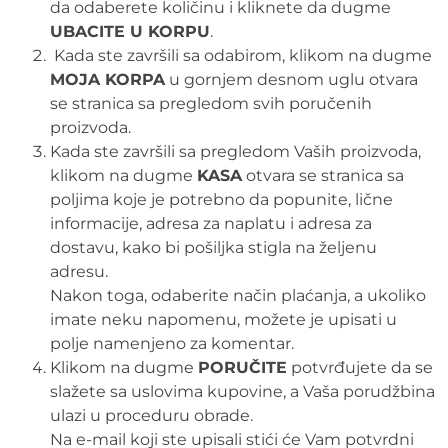
da odaberete količinu i kliknete da dugme
UBACITE U KORPU
.
Kada ste završili sa odabirom, klikom na dugme
MOJA KORPA
u gornjem desnom uglu otvara
se stranica sa pregledom svih poručenih
proizvoda.
Kada ste završili sa pregledom Vaših proizvoda,
klikom na dugme
KASA
otvara se stranica sa
poljima koje je potrebno da popunite, lične
informacije, adresa za naplatu i adresa za
dostavu, kako bi pošiljka stigla na željenu
adresu.
Nakon toga, odaberite način plaćanja, a ukoliko
imate neku napomenu, možete je upisati u
polje namenjeno za komentar.
Klikom na dugme
PORUČITE
potvrđujete da se
slažete sa uslovima kupovine, a Vaša porudžbina
ulazi u proceduru obrade.
Na e-mail koji ste upisali stići će Vam potvrdni