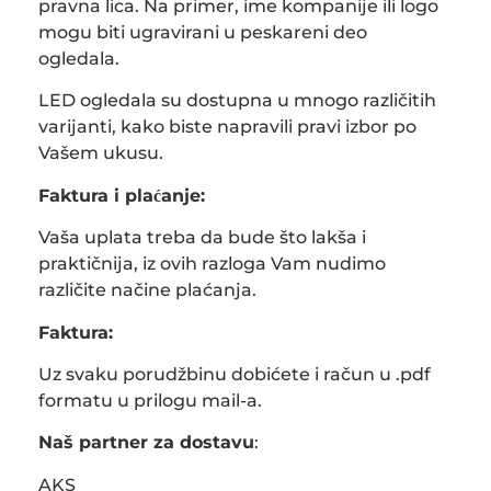
pravna lica. Na primer, ime kompanije ili logo
mogu biti ugravirani u peskareni deo
ogledala.
LED ogledala su dostupna u mnogo različitih
varijanti, kako biste napravili pravi izbor po
Vašem ukusu.
Faktura i plaćanje:
Vaša uplata treba da bude što lakša i
praktičnija, iz ovih razloga Vam nudimo
različite načine plaćanja.
Faktura:
Uz svaku porudžbinu dobićete i račun u .pdf
formatu u prilogu mail-a.
Naš partner za dostavu
:
AKS