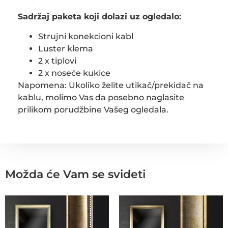
Sadržaj paketa koji dolazi uz ogledalo:
Strujni konekcioni kabl
Luster klema
2 x tiplovi
2 x noseće kukice
Napomena: Ukoliko želite utikač/prekidač na
kablu, molimo Vas da posebno naglasite
prilikom porudžbine Vašeg ogledala.
Možda će Vam se svideti