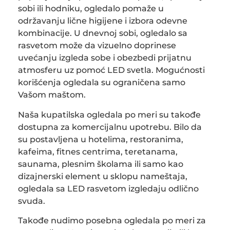
sobi ili hodniku, ogledalo pomaže u
održavanju lične higijene i izbora odevne
kombinacije. U dnevnoj sobi, ogledalo sa
rasvetom može da vizuelno doprinese
uvećanju izgleda sobe i obezbedi prijatnu
atmosferu uz pomoć LED svetla. Mogućnosti
korišćenja ogledala su ograničena samo
Vašom maštom.
Naša kupatilska ogledala po meri su takođe
dostupna za komercijalnu upotrebu. Bilo da
su postavljena u hotelima, restoranima,
kafeima, fitnes centrima, teretanama,
saunama, plesnim školama ili samo kao
dizajnerski element u sklopu nameštaja,
ogledala sa LED rasvetom izgledaju odlično
svuda.
Takođe nudimo posebna ogledala po meri za