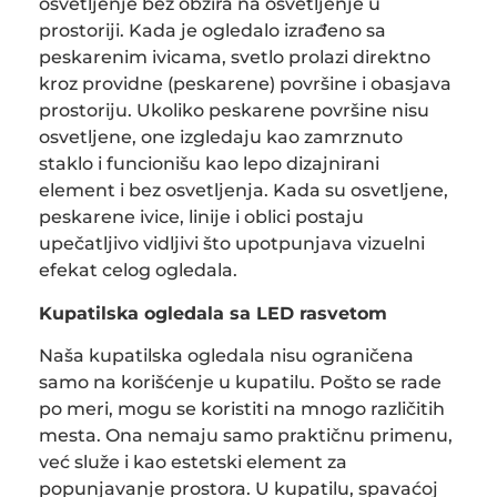
osvetljenje bez obzira na osvetljenje u
prostoriji. Kada je ogledalo izrađeno sa
peskarenim ivicama, svetlo prolazi direktno
kroz providne (peskarene) površine i obasjava
prostoriju. Ukoliko peskarene površine nisu
osvetljene, one izgledaju kao zamrznuto
staklo i funcionišu kao lepo dizajnirani
element i bez osvetljenja. Kada su osvetljene,
peskarene ivice, linije i oblici postaju
upečatljivo vidljivi što upotpunjava vizuelni
efekat celog ogledala.
Kupatilska ogledala sa LED rasvetom
Naša kupatilska ogledala nisu ograničena
samo na korišćenje u kupatilu. Pošto se rade
po meri, mogu se koristiti na mnogo različitih
mesta. Ona nemaju samo praktičnu primenu,
već služe i kao estetski element za
popunjavanje prostora. U kupatilu, spavaćoj