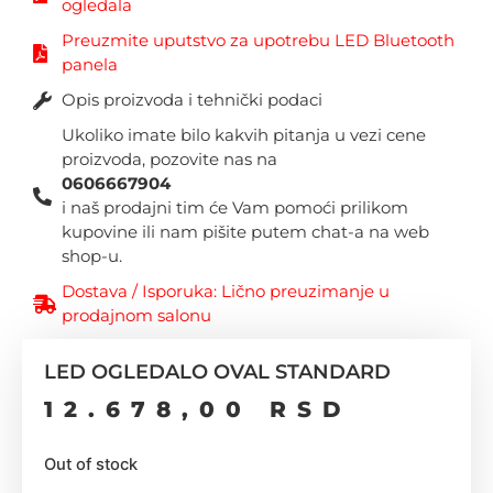
ogledala
Preuzmite uputstvo za upotrebu LED Bluetooth
panela
Opis proizvoda i tehnički podaci
Ukoliko imate bilo kakvih pitanja u vezi cene
proizvoda, pozovite nas na
0606667904
i naš prodajni tim će Vam pomoći prilikom
kupovine ili nam pišite putem chat-a na web
shop-u.
Dostava / Isporuka: Lično preuzimanje u
prodajnom salonu
LED OGLEDALO OVAL STANDARD
12.678,00
RSD
Out of stock