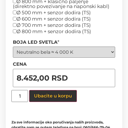
Ø 800 mm + klasično paljenje
(direktno povezivanje na naponski kabl)
Ø 500 mm + senzor dodira (TS)
Ø 600 mm + senzor dodira (TS)
Ø 700 mm + senzor dodira (TS)
Ø 800 mm + senzor dodira (TS)
*
BOJA LED SVETLA
CENA
Ubacite u korpu
Za sve informacije oko poručivanja naših proizvoda,
obratite nam se putem telefona na broj: 060/666-79-04