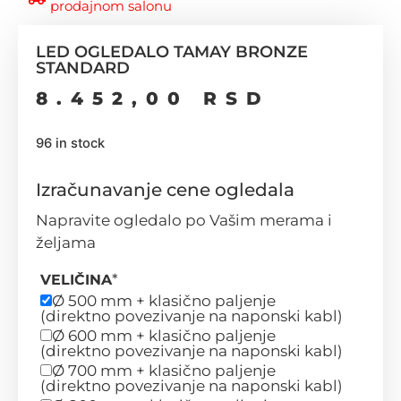
prodajnom salonu
LED OGLEDALO TAMAY BRONZE
STANDARD
8.452,00
RSD
96 in stock
Izračunavanje cene ogledala
Napravite ogledalo po Vašim merama i
željama
*
VELIČINA
Ø 500 mm + klasično paljenje
(direktno povezivanje na naponski kabl)
Ø 600 mm + klasično paljenje
(direktno povezivanje na naponski kabl)
Ø 700 mm + klasično paljenje
(direktno povezivanje na naponski kabl)