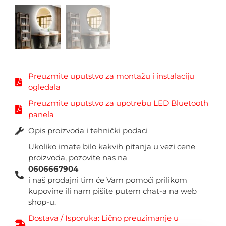
Preuzmite uputstvo za montažu i instalaciju
ogledala
Preuzmite uputstvo za upotrebu LED Bluetooth
panela
Opis proizvoda i tehnički podaci
Ukoliko imate bilo kakvih pitanja u vezi cene
proizvoda, pozovite nas na
0606667904
i naš prodajni tim će Vam pomoći prilikom
kupovine ili nam pišite putem chat-a na web
shop-u.
Dostava / Isporuka: Lično preuzimanje u