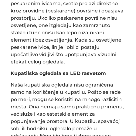
peskarenim ivicama, svetlo prolazi direktno
kroz providne (peskarene) površine i obasjava
prostoriju. Ukoliko peskarene površine nisu
osvetljene, one izgledaju kao zamrznuto
staklo i funcionišu kao lepo dizajnirani
element i bez osvetljenja. Kada su osvetljene,
peskarene ivice, linije i oblici postaju
upečatljivo vidljivi što upotpunjava vizuelni
efekat celog ogledala.
Kupatilska ogledala sa LED rasvetom
Naša kupatilska ogledala nisu ograničena
samo na korišćenje u kupatilu. Pošto se rade
po meri, mogu se koristiti na mnogo različitih
mesta. Ona nemaju samo praktičnu primenu,
već služe i kao estetski element za
popunjavanje prostora. U kupatilu, spavaćoj
sobi ili hodniku, ogledalo pomaže u
održavanju lične higijene i izbora odevne