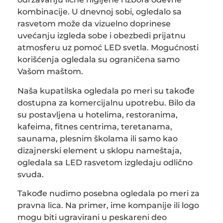
kombinacije. U dnevnoj sobi, ogledalo sa
rasvetom može da vizuelno doprinese
uvećanju izgleda sobe i obezbedi prijatnu
atmosferu uz pomoć LED svetla. Mogućnosti
korišćenja ogledala su ograničena samo
Vašom maštom.
Naša kupatilska ogledala po meri su takođe
dostupna za komercijalnu upotrebu. Bilo da
su postavljena u hotelima, restoranima,
kafeima, fitnes centrima, teretanama,
saunama, plesnim školama ili samo kao
dizajnerski element u sklopu nameštaja,
ogledala sa LED rasvetom izgledaju odlično
svuda.
Takođe nudimo posebna ogledala po meri za
pravna lica. Na primer, ime kompanije ili logo
mogu biti ugravirani u peskareni deo