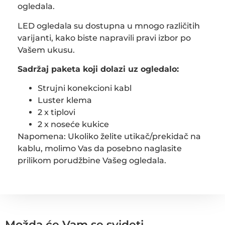
ogledala.
LED ogledala su dostupna u mnogo različitih
varijanti, kako biste napravili pravi izbor po
Vašem ukusu.
Sadržaj paketa koji dolazi uz ogledalo:
Strujni konekcioni kabl
Luster klema
2 x tiplovi
2 x noseće kukice
Napomena: Ukoliko želite utikač/prekidač na
kablu, molimo Vas da posebno naglasite
prilikom porudžbine Vašeg ogledala.
Možda će Vam se svideti