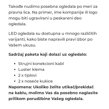
Takođe nudimo posebna ogledala po meri za
pravna lica. Na primer, ime kompanije ili logo
mogu biti ugravirani u peskareni deo
ogledala.
LED ogledala su dostupna u mnogo različitih
varijanti, kako biste napravili pravi izbor po
Vašem ukusu.
Sadržaj paketa koji dolazi uz ogledalo:
Strujni konekcioni kabl
Luster klema
2 x tiplovi
2 x noseće kukice
Napomena: Ukoliko želite utikač/prekidač
na kablu, molimo Vas da posebno naglasite
prilikom porudžbine Vašeg ogledala.