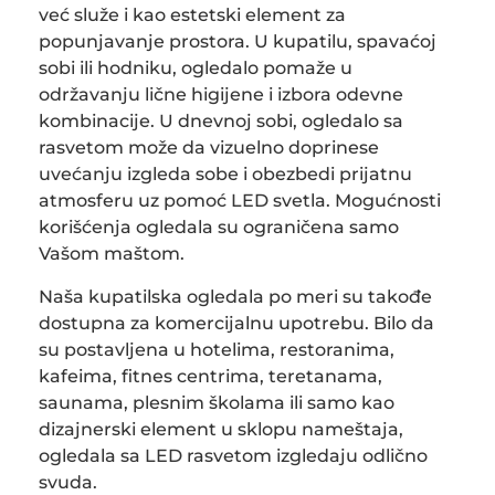
već služe i kao estetski element za
popunjavanje prostora. U kupatilu, spavaćoj
sobi ili hodniku, ogledalo pomaže u
održavanju lične higijene i izbora odevne
kombinacije. U dnevnoj sobi, ogledalo sa
rasvetom može da vizuelno doprinese
uvećanju izgleda sobe i obezbedi prijatnu
atmosferu uz pomoć LED svetla. Mogućnosti
korišćenja ogledala su ograničena samo
Vašom maštom.
Naša kupatilska ogledala po meri su takođe
dostupna za komercijalnu upotrebu. Bilo da
su postavljena u hotelima, restoranima,
kafeima, fitnes centrima, teretanama,
saunama, plesnim školama ili samo kao
dizajnerski element u sklopu nameštaja,
ogledala sa LED rasvetom izgledaju odlično
svuda.