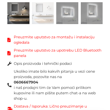
Preuzmite uputstvo za montažu i instalaciju
ogledala
Preuzmite uputstvo za upotrebu LED Bluetooth
panela
Opis proizvoda i tehnički podaci
Ukoliko imate bilo kakvih pitanja u vezi cene
proizvoda, pozovite nas na
0606667904
i naš prodajni tim će Vam pomoći prilikom
kupovine ili nam pišite putem chat-a na web
shop-u.
Dostava / Isporuka: Lično preuzimanje u