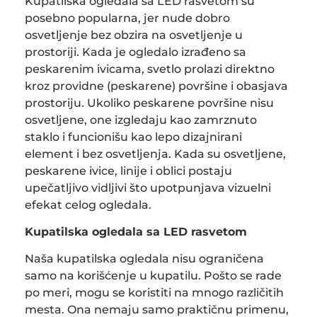
Kupatilska ogledala sa LED rasvetom su
posebno popularna, jer nude dobro
osvetljenje bez obzira na osvetljenje u
prostoriji. Kada je ogledalo izrađeno sa
peskarenim ivicama, svetlo prolazi direktno
kroz providne (peskarene) površine i obasjava
prostoriju. Ukoliko peskarene površine nisu
osvetljene, one izgledaju kao zamrznuto
staklo i funcionišu kao lepo dizajnirani
element i bez osvetljenja. Kada su osvetljene,
peskarene ivice, linije i oblici postaju
upečatljivo vidljivi što upotpunjava vizuelni
efekat celog ogledala.
Kupatilska ogledala sa LED rasvetom
Naša kupatilska ogledala nisu ograničena
samo na korišćenje u kupatilu. Pošto se rade
po meri, mogu se koristiti na mnogo različitih
mesta. Ona nemaju samo praktičnu primenu,