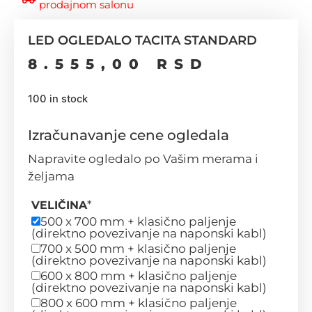
prodajnom salonu
LED OGLEDALO TACITA STANDARD
8.555,00
RSD
100 in stock
Izračunavanje cene ogledala
Napravite ogledalo po Vašim merama i
željama
*
VELIČINA
500 x 700 mm + klasično paljenje
(direktno povezivanje na naponski kabl)
700 x 500 mm + klasično paljenje
(direktno povezivanje na naponski kabl)
600 x 800 mm + klasično paljenje
(direktno povezivanje na naponski kabl)
800 x 600 mm + klasično paljenje