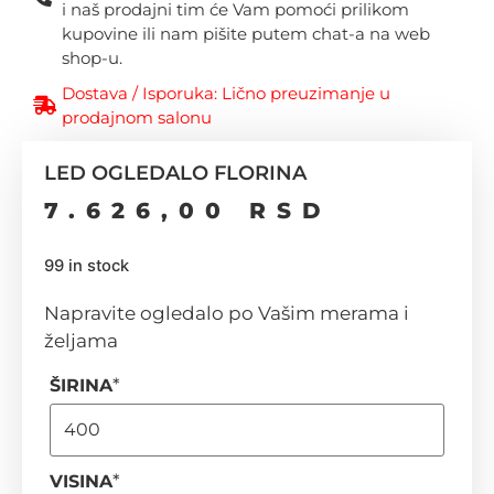
i naš prodajni tim će Vam pomoći prilikom
kupovine ili nam pišite putem chat-a na web
shop-u.
Dostava / Isporuka: Lično preuzimanje u
prodajnom salonu
LED OGLEDALO FLORINA
7.626,00
RSD
99 in stock
Napravite ogledalo po Vašim merama i
željama
*
ŠIRINA
*
VISINA