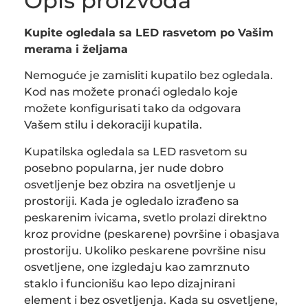
Opis proizvoda
Kupite ogledala sa LED rasvetom po Vašim
merama i željama
Nemoguće je zamisliti kupatilo bez ogledala.
Kod nas možete pronaći ogledalo koje
možete konfigurisati tako da odgovara
Vašem stilu i dekoraciji kupatila.
Kupatilska ogledala sa LED rasvetom su
posebno popularna, jer nude dobro
osvetljenje bez obzira na osvetljenje u
prostoriji. Kada je ogledalo izrađeno sa
peskarenim ivicama, svetlo prolazi direktno
kroz providne (peskarene) površine i obasjava
prostoriju. Ukoliko peskarene površine nisu
osvetljene, one izgledaju kao zamrznuto
staklo i funcionišu kao lepo dizajnirani
element i bez osvetljenja. Kada su osvetljene,