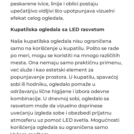
peskarene ivice, linije i oblici postaju
upečatljivo vidljivi što upotpunjava vizuelni
efekat celog ogledala.
Kupatilska ogledala sa LED rasvetom
Naša kupatilska ogledala nisu ograničena
samo na korišćenje u kupatilu. Pošto se rade
po meri, mogu se koristiti na mnogo različitih
mesta. Ona nemaju samo praktičnu primenu,
već služe i kao estetski element za
popunjavanje prostora. U kupatilu, spavaćoj
sobi ili hodniku, ogledalo pomaže u
održavanju lične higijene i izbora odevne
kombinacije. U dnevnoj sobi, ogledalo sa
rasvetom može da vizuelno doprinese
uvećanju izgleda sobe i obezbedi prijatnu
atmosferu uz pomoć LED svetla. Mogućnosti
korišćenja ogledala su ograničena samo