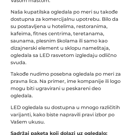
Vašom maštom.
Naša kupatilska ogledala po meri su takođe
dostupna za komercijalnu upotrebu. Bilo da
su postavljena u hotelima, restoranima,
kafeima, fitnes centrima, teretanama,
saunama, plesnim školama ili samo kao
dizajnerski element u sklopu nameštaja,
ogledala sa LED rasvetom izgledaju odlično
svuda.
Takođe nudimo posebna ogledala po meri za
pravna lica. Na primer, ime kompanije ili logo
mogu biti ugravirani u peskareni deo
ogledala.
LED ogledala su dostupna u mnogo različitih
varijanti, kako biste napravili pravi izbor po
Vašem ukusu.
Sadržaj paketa koji dolazi uz ogledalo: