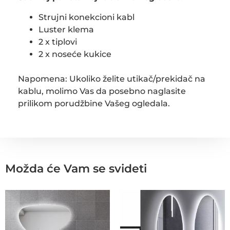
Strujni konekcioni kabl
Luster klema
2 x tiplovi
2 x noseće kukice
Napomena: Ukoliko želite utikač/prekidač na
kablu, molimo Vas da posebno naglasite
prilikom porudžbine Vašeg ogledala.
Možda će Vam se svideti