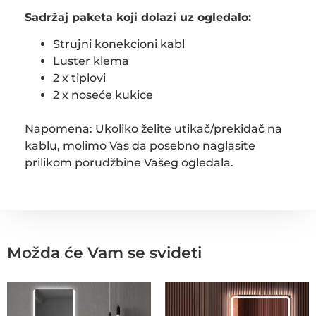
Sadržaj paketa koji dolazi uz ogledalo:
Strujni konekcioni kabl
Luster klema
2 x tiplovi
2 x noseće kukice
Napomena: Ukoliko želite utikač/prekidač na
kablu, molimo Vas da posebno naglasite
prilikom porudžbine Vašeg ogledala.
Možda će Vam se svideti