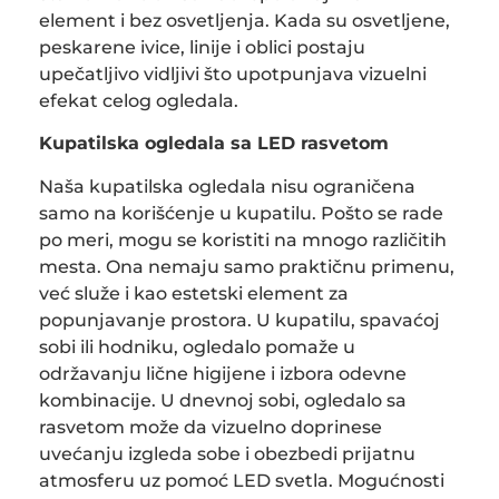
element i bez osvetljenja. Kada su osvetljene,
peskarene ivice, linije i oblici postaju
upečatljivo vidljivi što upotpunjava vizuelni
efekat celog ogledala.
Kupatilska ogledala sa LED rasvetom
Naša kupatilska ogledala nisu ograničena
samo na korišćenje u kupatilu. Pošto se rade
po meri, mogu se koristiti na mnogo različitih
mesta. Ona nemaju samo praktičnu primenu,
već služe i kao estetski element za
popunjavanje prostora. U kupatilu, spavaćoj
sobi ili hodniku, ogledalo pomaže u
održavanju lične higijene i izbora odevne
kombinacije. U dnevnoj sobi, ogledalo sa
rasvetom može da vizuelno doprinese
uvećanju izgleda sobe i obezbedi prijatnu
atmosferu uz pomoć LED svetla. Mogućnosti