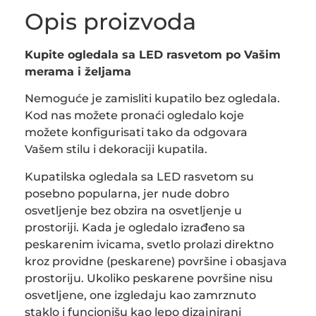
Opis proizvoda
Kupite ogledala sa LED rasvetom po Vašim
merama i željama
Nemoguće je zamisliti kupatilo bez ogledala.
Kod nas možete pronaći ogledalo koje
možete konfigurisati tako da odgovara
Vašem stilu i dekoraciji kupatila.
Kupatilska ogledala sa LED rasvetom su
posebno popularna, jer nude dobro
osvetljenje bez obzira na osvetljenje u
prostoriji. Kada je ogledalo izrađeno sa
peskarenim ivicama, svetlo prolazi direktno
kroz providne (peskarene) površine i obasjava
prostoriju. Ukoliko peskarene površine nisu
osvetljene, one izgledaju kao zamrznuto
staklo i funcionišu kao lepo dizajnirani