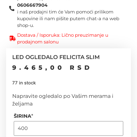
0606667904
i naš prodajni tim će Vam pomoći prilikom
kupovine ili nam pišite putem chat-a na web
shop-u.
Dostava / Isporuka: Lično preuzimanje u
prodajnom salonu
LED OGLEDALO FELICITA SLIM
9.465,00
RSD
77 in stock
Napravite ogledalo po Vašim merama i
željama
*
ŠIRINA