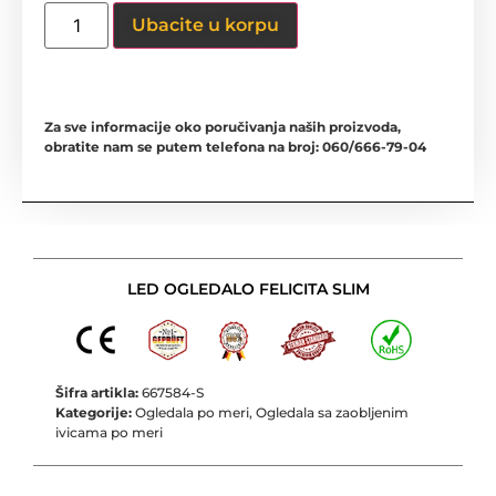
Ubacite u korpu
Za sve informacije oko poručivanja naših proizvoda,
obratite nam se putem telefona na broj: 060/666-79-04
LED OGLEDALO FELICITA SLIM
Šifra artikla:
667584-S
Kategorije:
Ogledala po meri
,
Ogledala sa zaobljenim
ivicama po meri