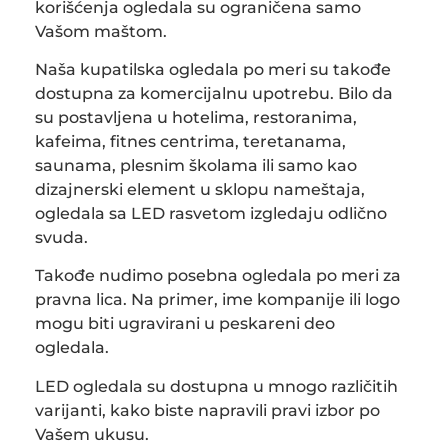
korišćenja ogledala su ograničena samo
Vašom maštom.
Naša kupatilska ogledala po meri su takođe
dostupna za komercijalnu upotrebu. Bilo da
su postavljena u hotelima, restoranima,
kafeima, fitnes centrima, teretanama,
saunama, plesnim školama ili samo kao
dizajnerski element u sklopu nameštaja,
ogledala sa LED rasvetom izgledaju odlično
svuda.
Takođe nudimo posebna ogledala po meri za
pravna lica. Na primer, ime kompanije ili logo
mogu biti ugravirani u peskareni deo
ogledala.
LED ogledala su dostupna u mnogo različitih
varijanti, kako biste napravili pravi izbor po
Vašem ukusu.