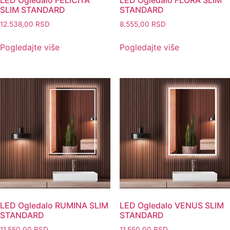
LED Ogledalo FELICITA
LED Ogledalo FLORA SLIM
SLIM STANDARD
STANDARD
12.538,00
RSD
8.555,00
RSD
Pogledajte više
Pogledajte više
LED Ogledalo RUMINA SLIM
LED Ogledalo VENUS SLIM
STANDARD
STANDARD
11.550,00
RSD
11.550,00
RSD