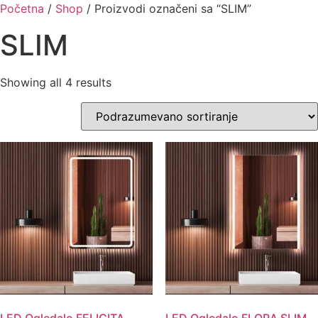
Skip
Početna
/
Shop
/ Proizvodi označeni sa “SLIM”
to
SLIM
content
Showing all 4 results