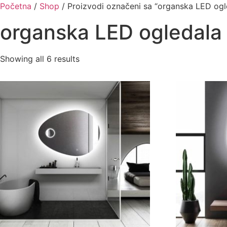
Skip
Početna
/
Shop
/ Proizvodi označeni sa “organska LED ogl
to
organska LED ogledala
content
Showing all 6 results