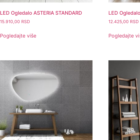
LED Ogledalo ASTERIA STANDARD
LED Ogledal
15.910,00
RSD
12.425,00
RSD
Pogledajte više
Pogledajte vi