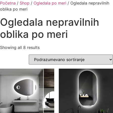
Skip
Početna
/
Shop
/
Ogledala po meri
/ Ogledala nepravilnih
to
oblika po meri
content
Ogledala nepravilnih
oblika po meri
Showing all 8 results