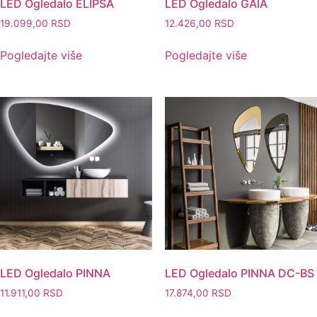
LED Ogledalo ELIPSA
LED Ogledalo GAIA
19.099,00
RSD
12.426,00
RSD
Pogledajte više
Pogledajte više
LED Ogledalo PINNA
LED Ogledalo PINNA DC-BS
11.911,00
RSD
17.874,00
RSD