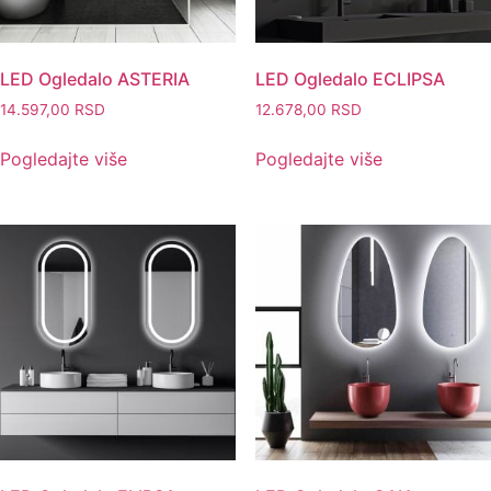
LED Ogledalo ASTERIA
LED Ogledalo ECLIPSA
14.597,00
RSD
12.678,00
RSD
Pogledajte više
Pogledajte više