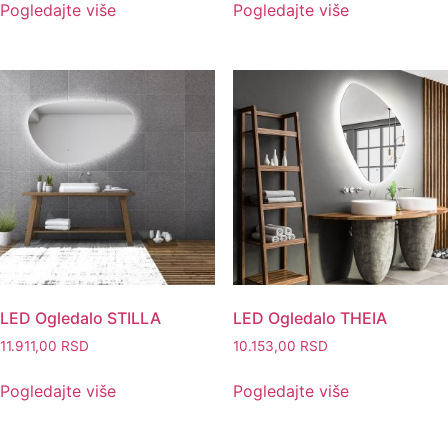
Pogledajte više
Pogledajte više
LED Ogledalo STILLA
LED Ogledalo THEIA
11.911,00
RSD
10.153,00
RSD
Pogledajte više
Pogledajte više